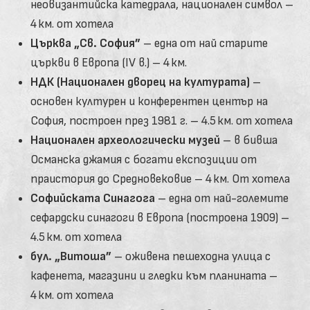
неовизантийска катедрала, национален символ –
4 км. от хотела
Църква „Св. София”
– една от най старите
църкви в Европа (IV в.) – 4 км.
НДК (Национален дворец на културата)
–
основен културен и конферентен център на
София, построен през 1981 г. – 4.5 км. от хотела
Национален археологически музей
– в бивша
Османска джамия с богати експозиции от
праистория до Средновековие – 4 км. От хотела
Софийската Синагога
– една от най-големите
сефардски синагоги в Европа (построена 1909) –
4.5 км. от хотела
бул. „Витоша”
– оживена пешеходна улица с
кафенета, магазини и гледки към планината –
4 км. от хотела