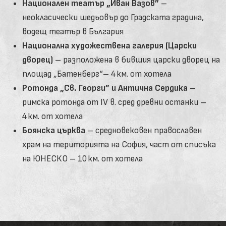
Национален театър „Иван Вазов”
–
неокласически шедьовър до Градската градина,
водещ театър в България
Национална художествена галерия (Царски
дворец)
– разположена в бившия царски дворец на
площад „Батенберг“– 4 км. от хотела
Ротонда „Св. Георги” и Антична Сердика
–
римска ротонда от IV в. сред древни останки –
4 км. от хотела
Боянска църква
– средновековен православен
храм на територията на София, част от списъка
на ЮНЕСКО – 10 км. от хотела