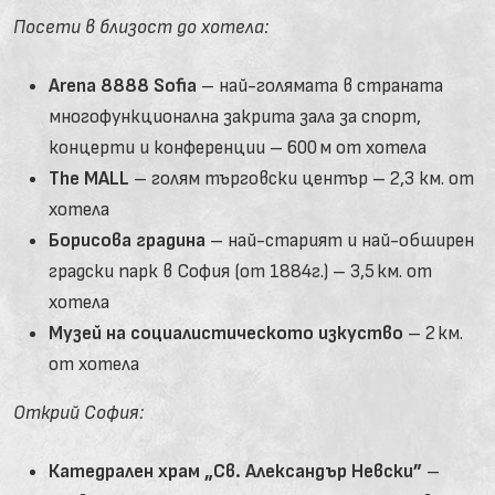
Посети в близост до хотела:
Arena 8888 Sofia
– най-голямата в страната
многофункционална закрита зала за спорт,
концерти и конференции – 600 м от хотела
The MALL
– голям търговски център – 2,3 км. от
хотела
Борисова градина
– най-старият и най-обширен
градски парк в София (от 1884г.) – 3,5 км. от
хотела
Музей на социалистическото изкуство
– 2 км.
от хотела
Открий София:
Катедрален храм „Св. Александър Невски”
–