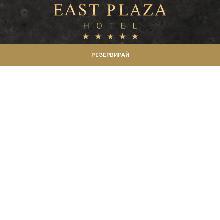
РЕЗЕРВИРАЙ
КОНТАКТИ
Рецепция
+359 899 999 699
+359 2 412 12 12
hotel@eastplazahotel.com
Маркетинг и събития
+359 895 555 637
sales@eastplazahotel.com
marketing@eastplazahotel.com